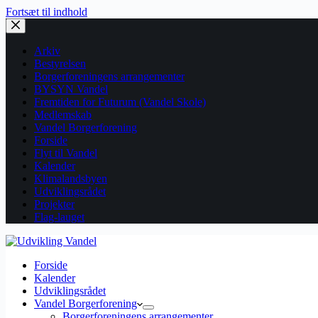
Fortsæt til indhold
Arkiv
Bestyrelsen
Borgerforeningens arrangementer
BYSYN Vandel
Fremtiden for Futurum (Vandel Skole)
Medlemskab
Vandel Borgerforening
Forside
Flyt til Vandel
Kalender
Klimalandsbyen
Udviklingsrådet
Projekter
Flag-lauget
Forside
Kalender
Udviklingsrådet
Vandel Borgerforening
Borgerforeningens arrangementer