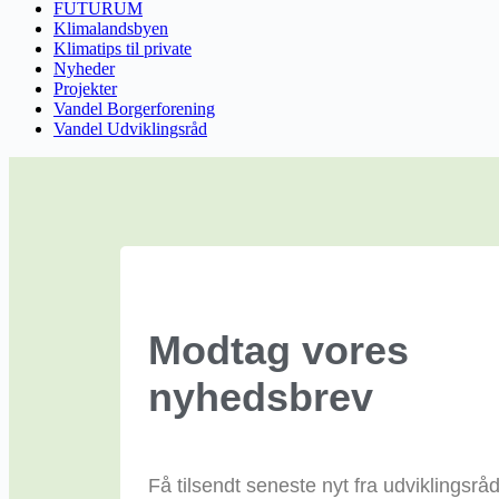
FUTURUM
Klimalandsbyen
Klimatips til private
Nyheder
Projekter
Vandel Borgerforening
Vandel Udviklingsråd
Modtag vores
nyhedsbrev
Få tilsendt seneste nyt fra udviklingsråd