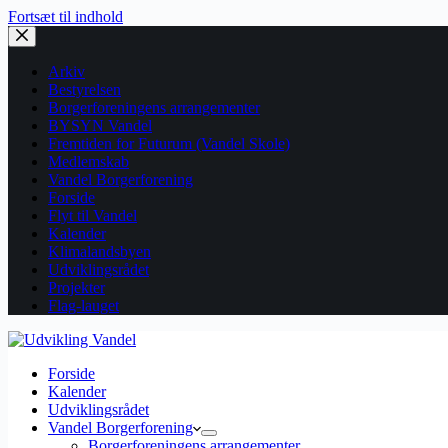
Fortsæt til indhold
Arkiv
Bestyrelsen
Borgerforeningens arrangementer
BYSYN Vandel
Fremtiden for Futurum (Vandel Skole)
Medlemskab
Vandel Borgerforening
Forside
Flyt til Vandel
Kalender
Klimalandsbyen
Udviklingsrådet
Projekter
Flag-lauget
Forside
Kalender
Udviklingsrådet
Vandel Borgerforening
Borgerforeningens arrangementer