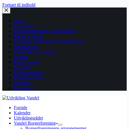
Fortsæt til indhold
Arkiv
Bestyrelsen
Borgerforeningens arrangementer
BYSYN Vandel
Fremtiden for Futurum (Vandel Skole)
Medlemskab
Vandel Borgerforening
Forside
Flyt til Vandel
Kalender
Klimalandsbyen
Udviklingsrådet
Projekter
Flag-lauget
Forside
Kalender
Udviklingsrådet
Vandel Borgerforening
Borgerforeningens arrangementer