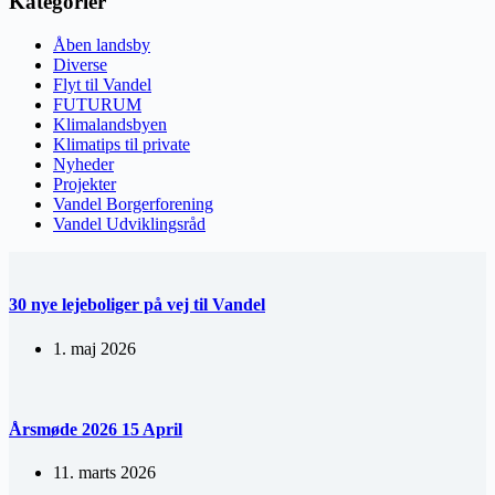
Kategorier
Åben landsby
Diverse
Flyt til Vandel
FUTURUM
Klimalandsbyen
Klimatips til private
Nyheder
Projekter
Vandel Borgerforening
Vandel Udviklingsråd
30 nye lejeboliger på vej til Vandel
1. maj 2026
Årsmøde 2026 15 April
11. marts 2026