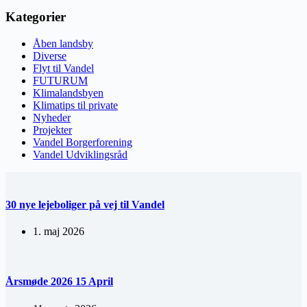
Kategorier
Åben landsby
Diverse
Flyt til Vandel
FUTURUM
Klimalandsbyen
Klimatips til private
Nyheder
Projekter
Vandel Borgerforening
Vandel Udviklingsråd
30 nye lejeboliger på vej til Vandel
1. maj 2026
Årsmøde 2026 15 April