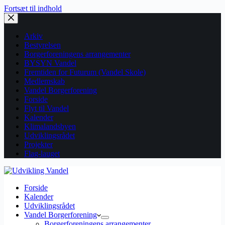
Fortsæt til indhold
Arkiv
Bestyrelsen
Borgerforeningens arrangementer
BYSYN Vandel
Fremtiden for Futurum (Vandel Skole)
Medlemskab
Vandel Borgerforening
Forside
Flyt til Vandel
Kalender
Klimalandsbyen
Udviklingsrådet
Projekter
Flag-lauget
Forside
Kalender
Udviklingsrådet
Vandel Borgerforening
Borgerforeningens arrangementer